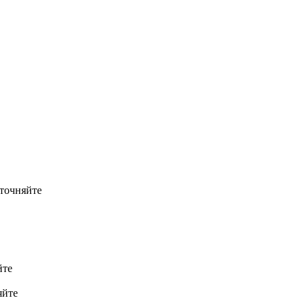
точняйте
йте
яйте